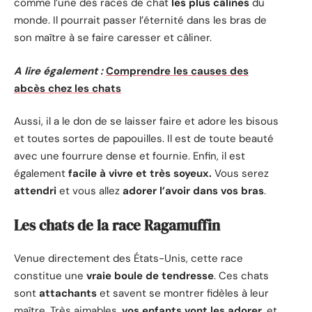
comme l’une des races de chat
les plus câlines
du
monde. Il pourrait passer l’éternité dans les bras de
son maître à se faire caresser et câliner.
A lire également :
Comprendre les causes des
abcès chez les chats
Aussi, il a le don de se laisser faire et adore les bisous
et toutes sortes de papouilles. Il est de toute beauté
avec une fourrure dense et fournie. Enfin, il est
également
facile à vivre et très soyeux.
Vous serez
attendri
et vous allez
adorer l’avoir dans vos bras
.
Les chats de la race Ragamuffin
Venue directement des États-Unis, cette race
constitue une
vraie boule de tendresse
. Ces chats
sont
attachants
et savent se montrer fidèles à leur
maître. Très aimables,
vos enfants vont les adorer
, et