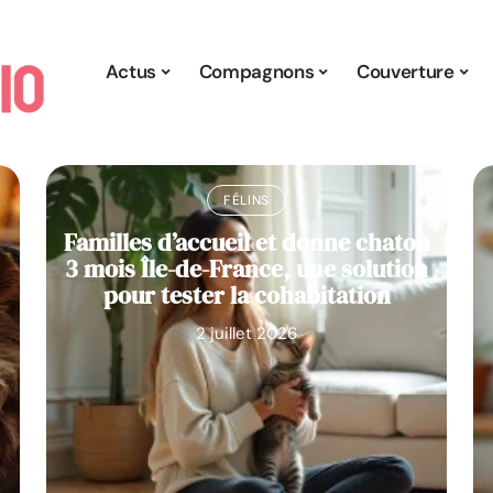
Actus
Compagnons
Couverture
FÉLINS
Familles d’accueil et donne chaton
3 mois Île-de-France, une solution
pour tester la cohabitation
2 juillet 2026