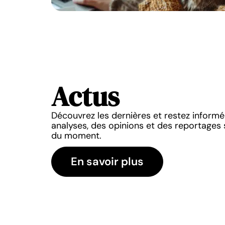
Actus
ACTUS
ACTUS
Découvrez les dernières et restez inform
s : découvrez leur
Prix moyen pension pou
analyses, des opinions et des reportages s
our votre bien-être
tarifs et coûts à pr
du moment.
0 mars 2026
10 mars 2026
En savoir plus