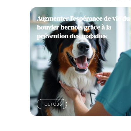
 : où,
Augmenter l’espérance de vie du
bouvier bernois grâce à la
prévention des maladies
TOUTOUS