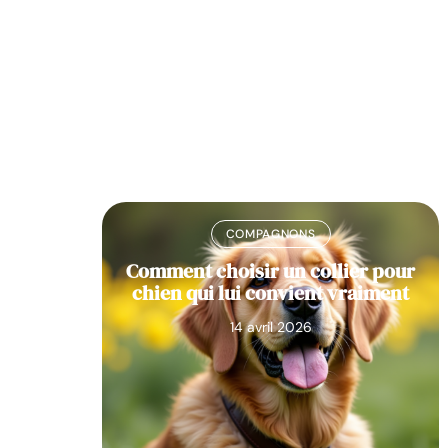
COMPAGNONS
jouer et
Comment choisir un collier pour
hihuahua
chien qui lui convient vraiment
14 avril 2026