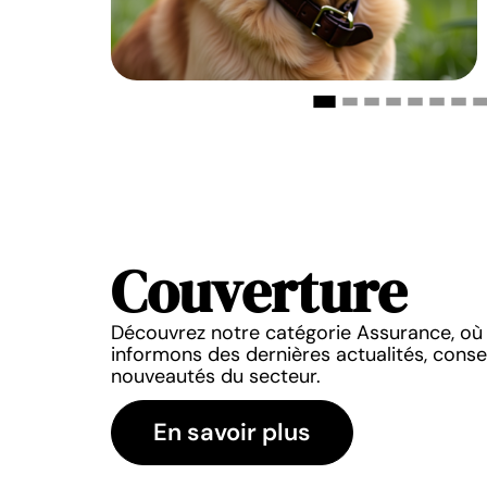
Couverture
OUVERTURE
COUVERTURE
Découvrez notre catégorie Assurance, où
hien : quel tarif pour
Choisir la meilleure mutu
informons des dernières actualités, consei
urance canine ?
selon la race de votre 
nouveautés du secteur.
0 mars 2026
10 mars 2026
En savoir plus