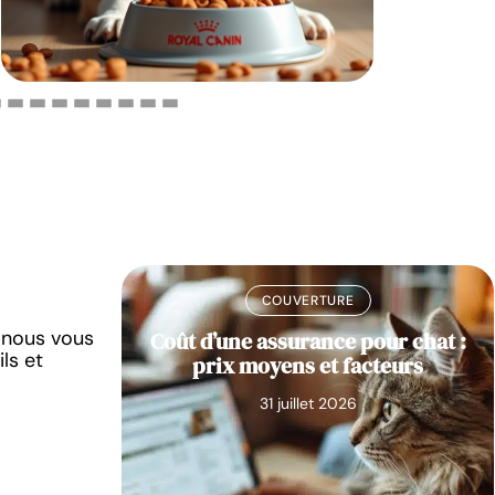
COUVERTURE
 nous vous
elle chien
Coût d’une assurance pour chat :
ls et
compagnon
prix moyens et facteurs
31 juillet 2026