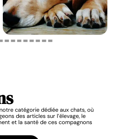
ns
FÉLINS
FÉLINS
à la maison : signification
Les meilleurs pré
notre catégorie dédiée aux chats, où
erstitions à connaître !
chat feme
eons des articles sur l’élevage, le
nt et la santé de ces compagnons
10 mars 2026
10 mars 20