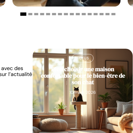
ACTUS
é avec des
r chat :
Bien choisir une maison
ur l’actualité
évoir
confortable pour le bien-être de
son chat
10 mars 2026