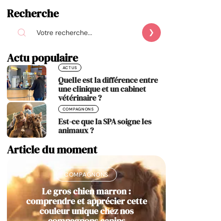
Recherche
Actu populaire
ACTUS
Quelle est la différence entre
une clinique et un cabinet
vétérinaire ?
COMPAGNONS
Est-ce que la SPA soigne les
animaux ?
Article du moment
COMPAGNONS
Le gros chien marron :
comprendre et apprécier cette
couleur unique chez nos
compagnons canins