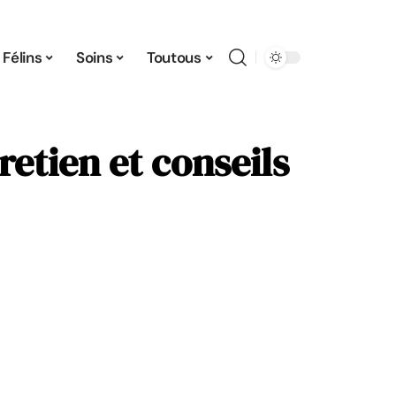
Félins
Soins
Toutous
retien et conseils