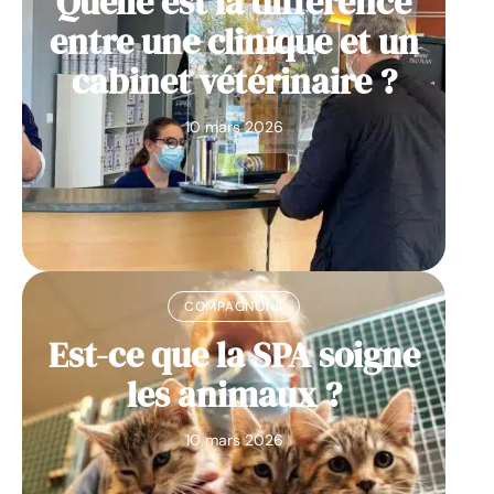
Quelle est la différence
entre une clinique et un
cabinet vétérinaire ?
10 mars 2026
COMPAGNONS
Est-ce que la SPA soigne
les animaux ?
10 mars 2026