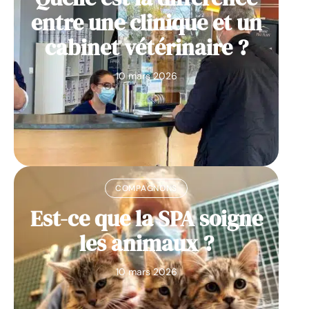
entre une clinique et un
cabinet vétérinaire ?
10 mars 2026
COMPAGNONS
Est-ce que la SPA soigne
les animaux ?
10 mars 2026