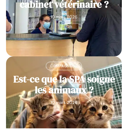
cabinet vétérinaire ?
10 mars 2026
COMPAGNONS
Est-ce que la SPA soigne
les animaux ?
10 mars 2026