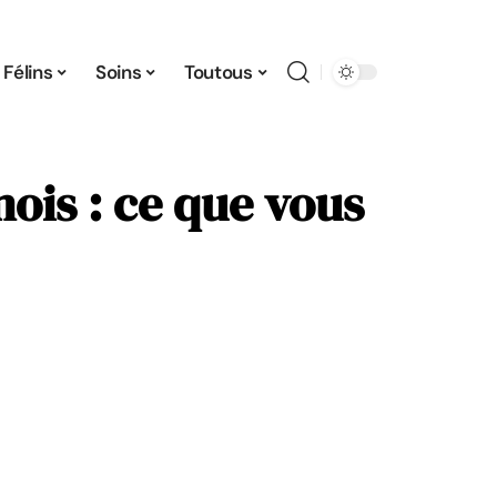
Félins
Soins
Toutous
ois : ce que vous