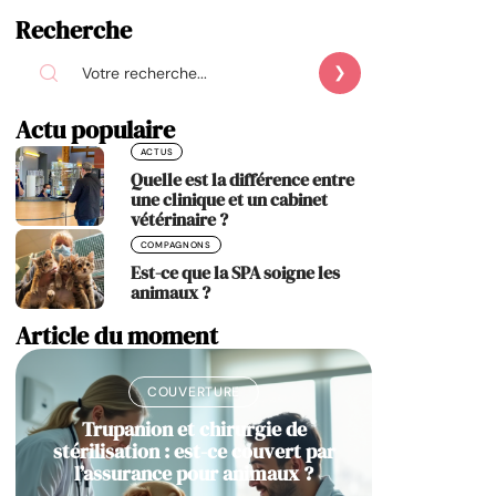
Recherche
Actu populaire
ACTUS
Quelle est la différence entre
une clinique et un cabinet
vétérinaire ?
COMPAGNONS
Est-ce que la SPA soigne les
animaux ?
Article du moment
COUVERTURE
Trupanion et chirurgie de
stérilisation : est-ce couvert par
l’assurance pour animaux ?