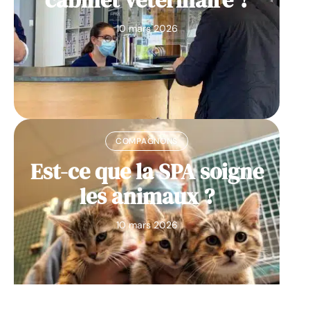
cabinet vétérinaire ?
10 mars 2026
COMPAGNONS
Est-ce que la SPA soigne
les animaux ?
10 mars 2026