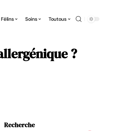
Félins
Soins
Toutous
allergénique ?
Recherche