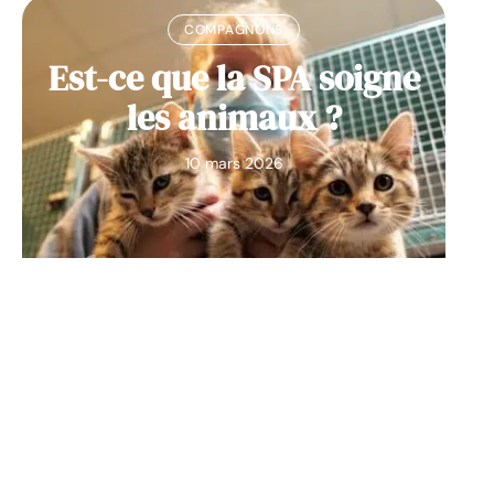
COMPAGNONS
Est-ce que la SPA soigne
les animaux ?
10 mars 2026
Contact
Mentions Légales
Sitemap