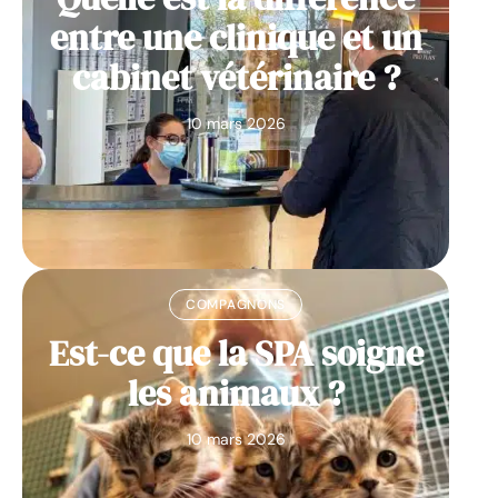
entre une clinique et un
cabinet vétérinaire ?
10 mars 2026
COMPAGNONS
Est-ce que la SPA soigne
les animaux ?
10 mars 2026