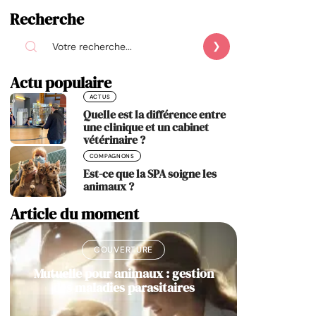
Recherche
Actu populaire
ACTUS
Quelle est la différence entre
une clinique et un cabinet
vétérinaire ?
COMPAGNONS
Est-ce que la SPA soigne les
animaux ?
Article du moment
COUVERTURE
Mutuelle pour animaux : gestion
des maladies parasitaires