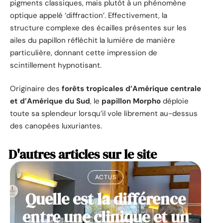
pigments classiques, mais plutôt à un phénomène
optique appelé ‘diffraction’. Effectivement, la
structure complexe des écailles présentes sur les
ailes du papillon réfléchit la lumière de manière
particulière, donnant cette impression de
scintillement hypnotisant.
Originaire des
forêts tropicales d’Amérique centrale
et d’Amérique du Sud
, le
papillon Morpho
déploie
toute sa splendeur lorsqu’il vole librement au-dessus
des canopées luxuriantes.
D'autres articles sur le site
ACTUS
Quelle est la différence
entre une clinique et un