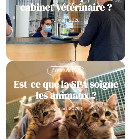
cabinet vétérinaire ?
10 mars 2026
COMPAGNONS
Est-ce que la SPA soigne
les animaux ?
10 mars 2026